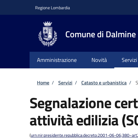
Salta al contenuto principale
Skip to footer content
Regione Lombardia
Comune di Dalmine
Amministrazione
Novità
Servizi
Briciole di pane
Home
/
Servizi
/
Catasto e urbanistica
/
S
Segnalazione certi
attività edilizia (S
(
urn:nir:presidente.repubblica:decreto:2001-06-06;380~ar