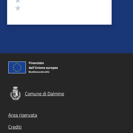
Valuta 1 stelle su 5
Comune di Dalmine
Footer menu
Area riservata
Crediti