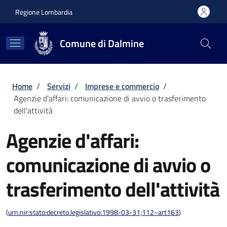
Salta al contenuto principale
Skip to footer content
Regione Lombardia
Comune di Dalmine
Briciole di pane
Home
/
Servizi
/
Imprese e commercio
/
Agenzie d'affari: comunicazione di avvio o trasferimento
dell'attività
Agenzie d'affari:
comunicazione di avvio o
trasferimento dell'attività
(
urn:nir:stato:decreto.legislativo:1998-03-31;112~art163
)