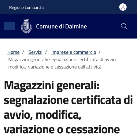
Salta al contenuto principale
Skip to footer content
Regione Lombardia
Comune di Dalmine
Briciole di pane
Home
/
Servizi
/
Imprese e commercio
/
Magazzini generali: segnalazione certificata di avvio,
modifica, variazione o cessazione dell'attività
Magazzini generali:
segnalazione certificata di
avvio, modifica,
variazione o cessazione