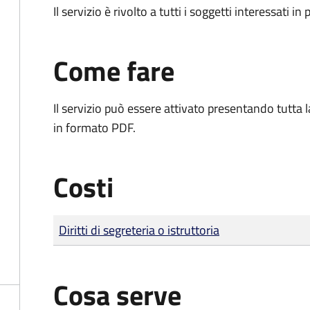
Il servizio è rivolto a tutti i soggetti interessati in
Come fare
Il servizio può essere attivato presentando tutta
in formato PDF.
Costi
Tipo di pagamento
Importo
Diritti di segreteria o istruttoria
Cosa serve