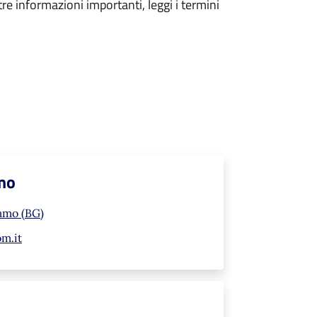
tre informazioni importanti, leggi i termini
mo
gamo (BG)
m.it