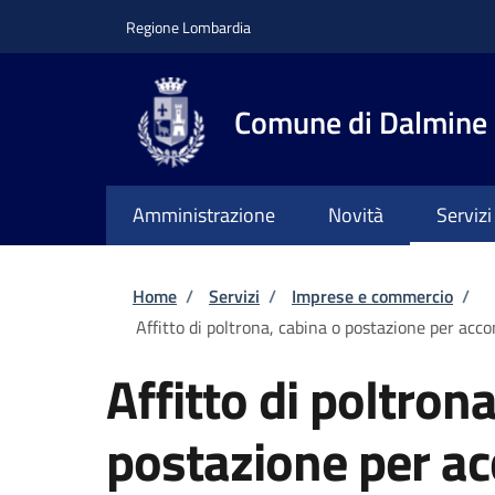
Salta al contenuto principale
Skip to footer content
Regione Lombardia
Comune di Dalmine
Amministrazione
Novità
Servizi
Briciole di pane
Home
/
Servizi
/
Imprese e commercio
/
Affitto di poltrona, cabina o postazione per accon
Affitto di poltron
postazione per acc