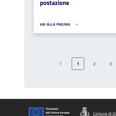
postazione
VAI ALLA PAGINA
1
2
3
Pagina precedente
Pagina attuale
Pagina
Pa
Comune di D