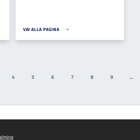
VAI ALLA PAGINA
4
5
6
7
8
9
…
gina
Pagina
Pagina
Pagina
Pagina
Pagina
Pagina
almine