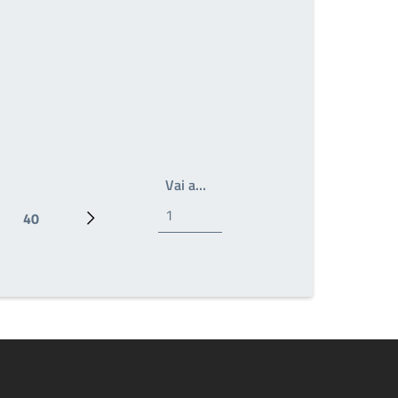
Write the page number you wan
Vai a…
40
Ultima pagina
Prossima pagina