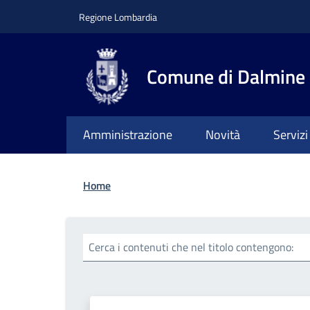
Salta al contenuto principale
Skip to footer content
Regione Lombardia
Comune di Dalmine
Amministrazione
Novità
Servizi
Briciole di pane
Home
Cerca i contenuti che nel titolo contengono: