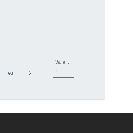
Write the page number you wan
Vai a…
40
Ultima pagina
Prossima pagina