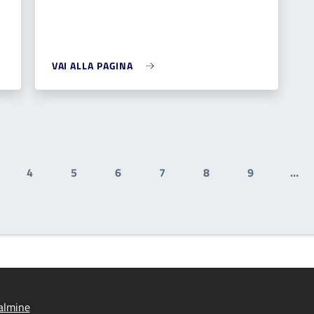
VAI ALLA PAGINA
4
5
6
7
8
9
…
gina
Pagina
Pagina
Pagina
Pagina
Pagina
Pagina
almine