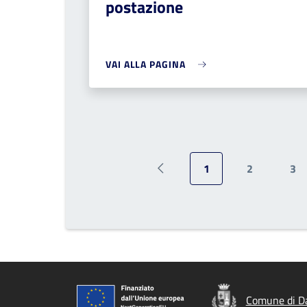
postazione
VAI ALLA PAGINA
1
2
3
Pagina precedente
Pagina attuale
Pagina
Pa
Comune di D