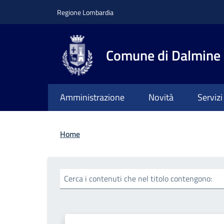
Salta al contenuto principale
Skip to footer content
Regione Lombardia
Comune di Dalmine
Amministrazione
Novità
Servizi
Briciole di pane
Home
Cerca i contenuti che nel titolo contengono: